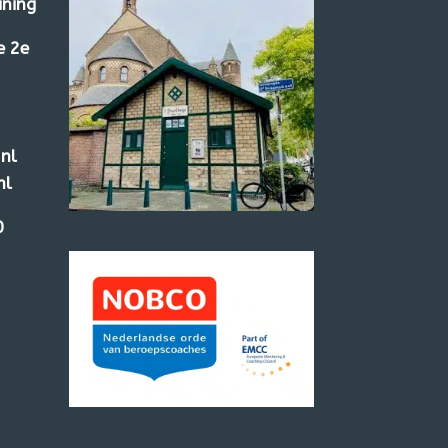
ining
e 2e
nl
nl
0