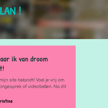
PLAN !
waar ik van droom
t!
ijn site belandt! Voel je vrij om
ongesprek of videobellen. Na dit
ristina