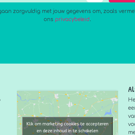
gaan zorgvuldig met jouw gegevens om, zoals vermel
ons
privacybeleid
.
Al
p
He
ee
va
vo
Klik om marketing cookies te accepteren
en deze inhoud in te schakelen
me