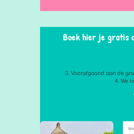
Boek hier je gratis
Voorafgaand aan de grati
We be
Alte