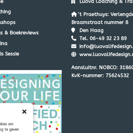
e
Luova
Co
aching & Tra
hing
‘t Praethuys: Verlengd
kshops
Braamstraat nummer 8
Den Haag
s & Boekreviews
Tel. 06-49 32 23 89
tina
info@luovalifedesign.
is Sessie
www.luovalifedesign.
Aansluitnr. NOBCO: 3186
KvK-nummer: 75624532
okies om
ng te geven