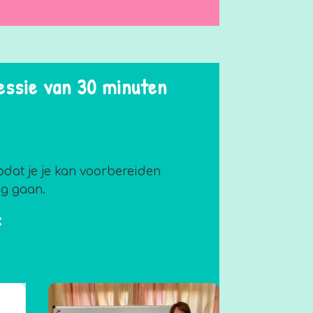
essie van 30 minuten
odat je je kan voorbereiden
ag gaan.
: