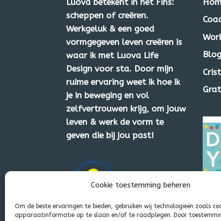
Luova betekent in het Fins:
Hom
scheppen of creëren.
Coac
Werkgeluk & een goed
Wor
vormgegeven leven creëren is
Blog
waar ik met Luova Life
Design voor sta. Door mijn
Cris
ruime ervaring weet ik hoe ik
Grat
je in beweging en vol
zelfvertrouwen krijg, om jouw
leven & werk de vorm te
geven die bij jou past!
Cookie toestemming beheren
Om de beste ervaringen te bieden, gebruiken wij technologieën zoals co
apparaatinformatie op te slaan en/of te raadplegen. Door toestemmi