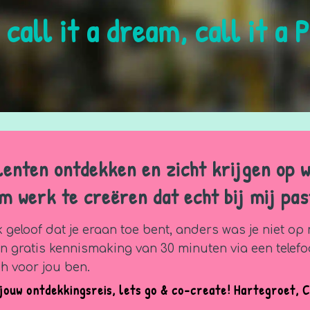
 call it a dream, call it a 
talenten ontdekken en zicht krijgen op 
m werk te creëren dat echt bij mij pas
k geloof dat je eraan toe bent, anders was je niet op m
n gratis kennismaking van 30 minuten via een telefo
ch voor jou ben.
 jouw ontdekkingsreis, lets go & co-create!
Hartegroet, C