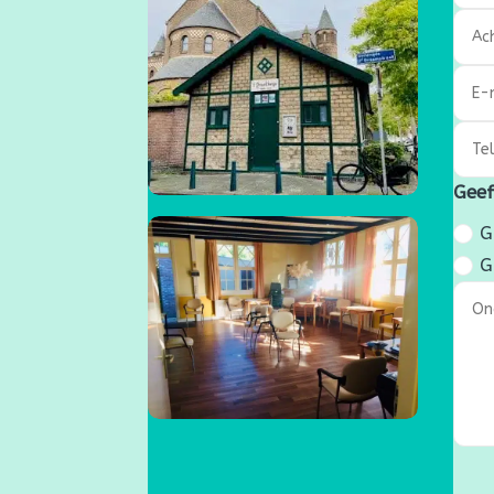
Geef
G
G