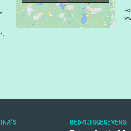
Vo
is
ww
3,
INA’S
BEDRIJFSGEGEVENS: