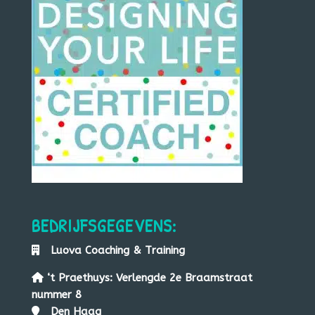
BEDRIJFSGEGEVENS:
Luova
Co
aching & Training
‘t Praethuys: Verlengde 2e Braamstraat
nummer 8
Den Haag